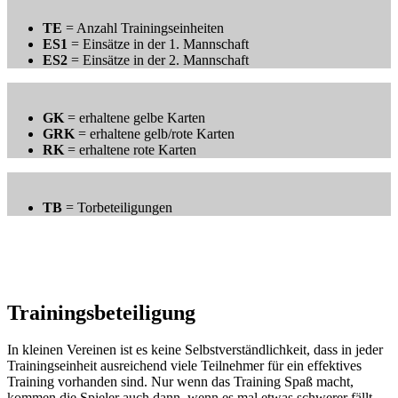
TE
= Anzahl Trainingseinheiten
ES1
= Einsätze in der 1. Mannschaft
ES2
= Einsätze in der 2. Mannschaft
GK
= erhaltene gelbe Karten
GRK
= erhaltene gelb/rote Karten
RK
= erhaltene rote Karten
TB
= Torbeteiligungen
Trainingsbeteiligung
In kleinen Vereinen ist es keine Selbstverständlichkeit, dass in jeder
Trainingseinheit ausreichend viele Teilnehmer für ein effektives
Training vorhanden sind. Nur wenn das Training Spaß macht,
kommen die Spieler auch dann, wenn es mal etwas schwerer fällt.