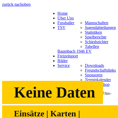
zurück nach
oben
Home
Über Uns
Fussballer
Mannschaften
TSV
Jugendabteilungen
Statistiken
Spielberichte
Schiedsrichter
Tabellen
Baumbach 1946 EV
Freizeitsport
Bilder
Service
Downloads
Freundschaftslinks
Sponsoren
Terminkalender
TSV Webshop
Keine Daten
Statistiken
Einsätze | Karten |