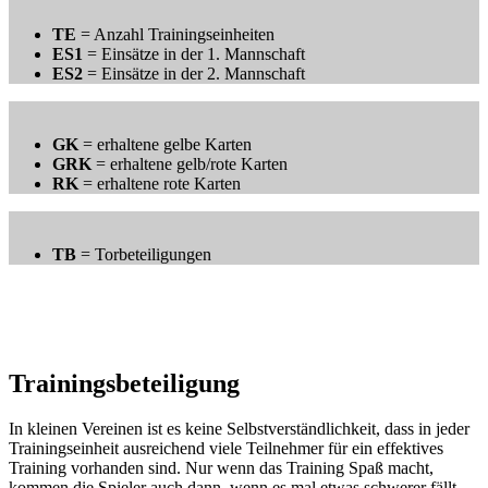
TE
= Anzahl Trainingseinheiten
ES1
= Einsätze in der 1. Mannschaft
ES2
= Einsätze in der 2. Mannschaft
GK
= erhaltene gelbe Karten
GRK
= erhaltene gelb/rote Karten
RK
= erhaltene rote Karten
TB
= Torbeteiligungen
Trainingsbeteiligung
In kleinen Vereinen ist es keine Selbstverständlichkeit, dass in jeder
Trainingseinheit ausreichend viele Teilnehmer für ein effektives
Training vorhanden sind. Nur wenn das Training Spaß macht,
kommen die Spieler auch dann, wenn es mal etwas schwerer fällt.