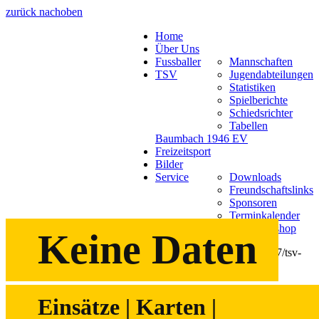
zurück nach
oben
Home
Über Uns
Fussballer
Mannschaften
TSV
Jugendabteilungen
Statistiken
Spielberichte
Schiedsrichter
Tabellen
Baumbach 1946 EV
Freizeitsport
Bilder
Service
Downloads
Freundschaftslinks
Sponsoren
Terminkalender
TSV Webshop
Keine Daten
Statistiken
Einsätze | Karten |