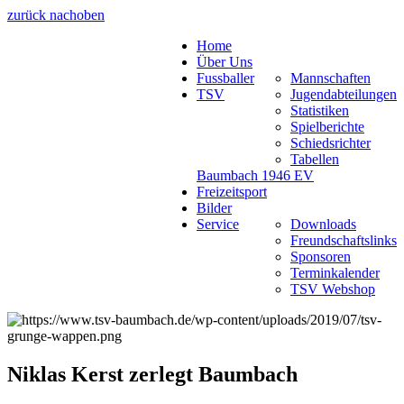
zurück nach
oben
Home
Über Uns
Fussballer
Mannschaften
TSV
Jugendabteilungen
Statistiken
Spielberichte
Schiedsrichter
Tabellen
Baumbach 1946 EV
Freizeitsport
Bilder
Service
Downloads
Freundschaftslinks
Sponsoren
Terminkalender
TSV Webshop
Niklas Kerst zerlegt Baumbach