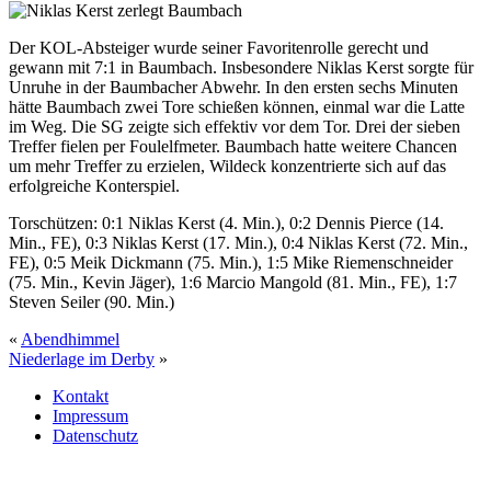
Der KOL-Absteiger wurde seiner Favoritenrolle gerecht und
gewann mit 7:1 in Baumbach. Insbesondere Niklas Kerst sorgte für
Unruhe in der Baumbacher Abwehr. In den ersten sechs Minuten
hätte Baumbach zwei Tore schießen können, einmal war die Latte
im Weg. Die SG zeigte sich effektiv vor dem Tor. Drei der sieben
Treffer fielen per Foulelfmeter. Baumbach hatte weitere Chancen
um mehr Treffer zu erzielen, Wildeck konzentrierte sich auf das
erfolgreiche Konterspiel.
Torschützen: 0:1 Niklas Kerst (4. Min.), 0:2 Dennis Pierce (14.
Min., FE), 0:3 Niklas Kerst (17. Min.), 0:4 Niklas Kerst (72. Min.,
FE), 0:5 Meik Dickmann (75. Min.), 1:5 Mike Riemenschneider
(75. Min., Kevin Jäger), 1:6 Marcio Mangold (81. Min., FE), 1:7
Steven Seiler (90. Min.)
«
Abendhimmel
Niederlage im Derby
»
Kontakt
Impressum
Datenschutz