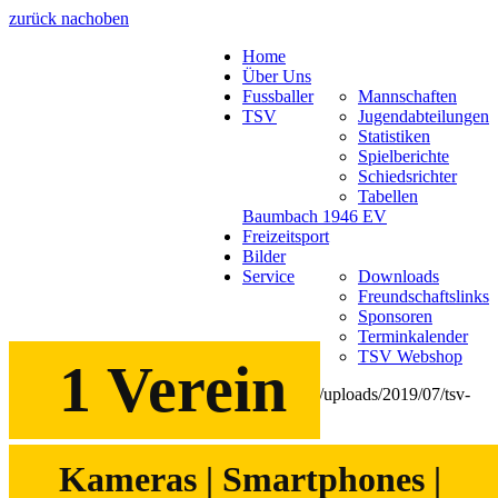
zurück nach
oben
Home
Über Uns
Fussballer
Mannschaften
TSV
Jugendabteilungen
Statistiken
Spielberichte
Schiedsrichter
Tabellen
Baumbach 1946 EV
Freizeitsport
Bilder
Service
Downloads
Freundschaftslinks
Sponsoren
Terminkalender
TSV Webshop
1 Verein
Bildergalerie
Kameras | Smartphones |