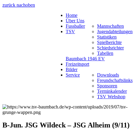
zurück nach
oben
Home
Über Uns
Fussballer
Mannschaften
TSV
Jugendabteilungen
Statistiken
Spielberichte
Schiedsrichter
Tabellen
Baumbach 1946 EV
Freizeitsport
Bilder
Service
Downloads
Freundschaftslinks
Sponsoren
Terminkalender
TSV Webshop
B-Jun. JSG Wildeck – JSG Alheim (9/11)