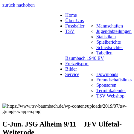
zurück nach
oben
Home
Über Uns
Fussballer
Mannschaften
TSV
Jugendabteilungen
Statistiken
Spielberichte
Schiedsrichter
Tabellen
Baumbach 1946 EV
Freizeitsport
Bilder
Service
Downloads
Freundschaftslinks
Sponsoren
Terminkalender
TSV Webshop
C-Jun. JSG Alheim 9/11 – JFV Ulfetal-
Weiterode