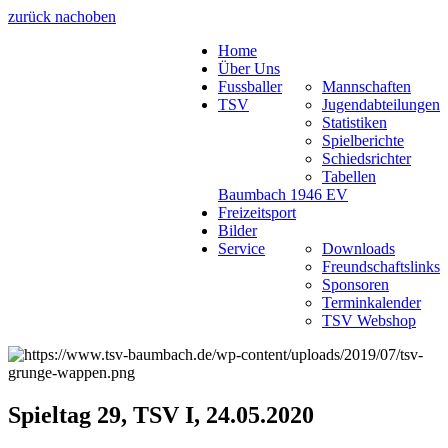
zurück nach
oben
Home
Über Uns
Fussballer
Mannschaften
TSV
Jugendabteilungen
Statistiken
Spielberichte
Schiedsrichter
Tabellen
Baumbach 1946 EV
Freizeitsport
Bilder
Service
Downloads
Freundschaftslinks
Sponsoren
Terminkalender
TSV Webshop
Spieltag 29, TSV I, 24.05.2020