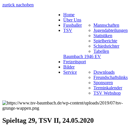
zurück nach
oben
Home
Über Uns
Fussballer
Mannschaften
TSV
Jugendabteilungen
Statistiken
Spielberichte
Schiedsrichter
Tabellen
Baumbach 1946 EV
Freizeitsport
Bilder
Service
Downloads
Freundschaftslinks
Sponsoren
Terminkalender
TSV Webshop
Spieltag 29, TSV II, 24.05.2020