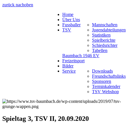
zurück nach
oben
Home
Über Uns
Fussballer
Mannschaften
TSV
Jugendabteilungen
Statistiken
Spielberichte
Schiedsrichter
Tabellen
Baumbach 1946 EV
Freizeitsport
Bilder
Service
Downloads
Freundschaftslinks
Sponsoren
Terminkalender
TSV Webshop
Spieltag 3, TSV II, 20.09.2020