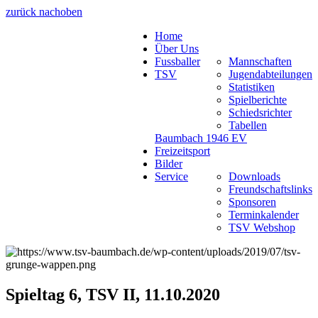
zurück nach
oben
Home
Über Uns
Fussballer
Mannschaften
TSV
Jugendabteilungen
Statistiken
Spielberichte
Schiedsrichter
Tabellen
Baumbach 1946 EV
Freizeitsport
Bilder
Service
Downloads
Freundschaftslinks
Sponsoren
Terminkalender
TSV Webshop
Spieltag 6, TSV II, 11.10.2020