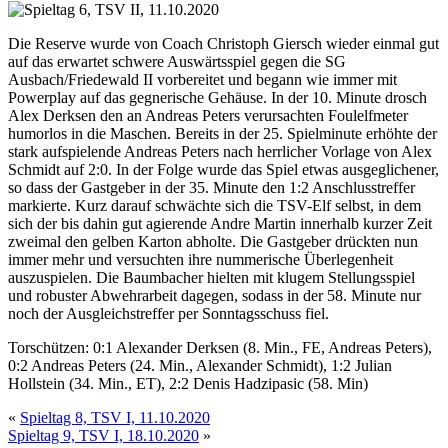
Die Reserve wurde von Coach Christoph Giersch wieder einmal gut
auf das erwartet schwere Auswärtsspiel gegen die SG
Ausbach/Friedewald II vorbereitet und begann wie immer mit
Powerplay auf das gegnerische Gehäuse. In der 10. Minute drosch
Alex Derksen den an Andreas Peters verursachten Foulelfmeter
humorlos in die Maschen. Bereits in der 25. Spielminute erhöhte der
stark aufspielende Andreas Peters nach herrlicher Vorlage von Alex
Schmidt auf 2:0. In der Folge wurde das Spiel etwas ausgeglichener,
so dass der Gastgeber in der 35. Minute den 1:2 Anschlusstreffer
markierte. Kurz darauf schwächte sich die TSV-Elf selbst, in dem
sich der bis dahin gut agierende Andre Martin innerhalb kurzer Zeit
zweimal den gelben Karton abholte. Die Gastgeber drückten nun
immer mehr und versuchten ihre nummerische Überlegenheit
auszuspielen. Die Baumbacher hielten mit klugem Stellungsspiel
und robuster Abwehrarbeit dagegen, sodass in der 58. Minute nur
noch der Ausgleichstreffer per Sonntagsschuss fiel.
Torschützen: 0:1 Alexander Derksen (8. Min., FE, Andreas Peters),
0:2 Andreas Peters (24. Min., Alexander Schmidt), 1:2 Julian
Hollstein (34. Min., ET), 2:2 Denis Hadzipasic (58. Min)
«
Spieltag 8, TSV I, 11.10.2020
Spieltag 9, TSV I, 18.10.2020
»