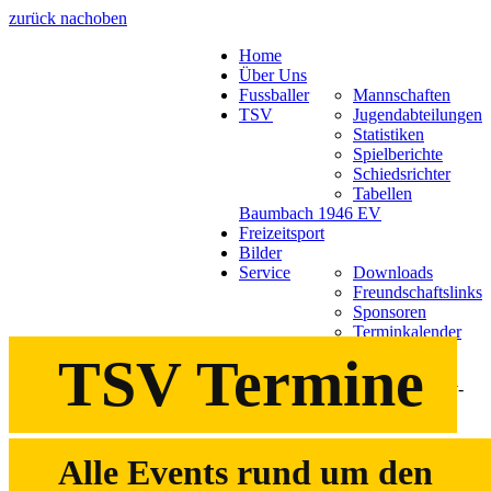
zurück nach
oben
Home
Über Uns
Fussballer
Mannschaften
TSV
Jugendabteilungen
Statistiken
Spielberichte
Schiedsrichter
Tabellen
Baumbach 1946 EV
Freizeitsport
Bilder
Service
Downloads
Freundschaftslinks
Sponsoren
Terminkalender
TSV Webshop
TSV Termine
Terminkalender
Alle Events rund um den