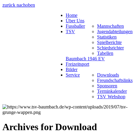
zurück nach
oben
Home
Über Uns
Fussballer
Mannschaften
TSV
Jugendabteilungen
Statistiken
Spielberichte
Schiedsrichter
Tabellen
Baumbach 1946 EV
Freizeitsport
Bilder
Service
Downloads
Freundschaftslinks
Sponsoren
Terminkalender
TSV Webshop
Archives for
Download