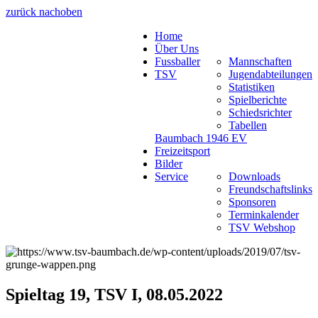
zurück nach
oben
Home
Über Uns
Fussballer
Mannschaften
TSV
Jugendabteilungen
Statistiken
Spielberichte
Schiedsrichter
Tabellen
Baumbach 1946 EV
Freizeitsport
Bilder
Service
Downloads
Freundschaftslinks
Sponsoren
Terminkalender
TSV Webshop
Spieltag 19, TSV I, 08.05.2022