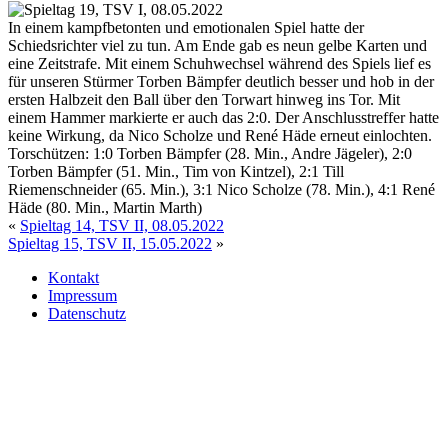
In einem kampfbetonten und emotionalen Spiel hatte der
Schiedsrichter viel zu tun. Am Ende gab es neun gelbe Karten und
eine Zeitstrafe. Mit einem Schuhwechsel während des Spiels lief es
für unseren Stürmer Torben Bämpfer deutlich besser und hob in der
ersten Halbzeit den Ball über den Torwart hinweg ins Tor. Mit
einem Hammer markierte er auch das 2:0. Der Anschlusstreffer hatte
keine Wirkung, da Nico Scholze und René Häde erneut einlochten.
Torschützen: 1:0 Torben Bämpfer (28. Min., Andre Jägeler), 2:0
Torben Bämpfer (51. Min., Tim von Kintzel), 2:1 Till
Riemenschneider (65. Min.), 3:1 Nico Scholze (78. Min.), 4:1 René
Häde (80. Min., Martin Marth)
«
Spieltag 14, TSV II, 08.05.2022
Spieltag 15, TSV II, 15.05.2022
»
Kontakt
Impressum
Datenschutz