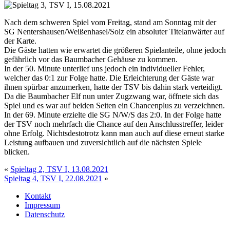
Nach dem schweren Spiel vom Freitag, stand am Sonntag mit der
SG Nentershausen/Weißenhasel/Solz ein absoluter Titelanwärter auf
der Karte.
Die Gäste hatten wie erwartet die größeren Spielanteile, ohne jedoch
gefährlich vor das Baumbacher Gehäuse zu kommen.
In der 50. Minute unterlief uns jedoch ein individueller Fehler,
welcher das 0:1 zur Folge hatte. Die Erleichterung der Gäste war
ihnen spürbar anzumerken, hatte der TSV bis dahin stark verteidigt.
Da die Baumbacher Elf nun unter Zugzwang war, öffnete sich das
Spiel und es war auf beiden Seiten ein Chancenplus zu verzeichnen.
In der 69. Minute erzielte die SG N/W/S das 2:0. In der Folge hatte
der TSV noch mehrfach die Chance auf den Anschlusstreffer, leider
ohne Erfolg. Nichtsdestotrotz kann man auch auf diese erneut starke
Leistung aufbauen und zuversichtlich auf die nächsten Spiele
blicken.
«
Spieltag 2, TSV I, 13.08.2021
Spieltag 4, TSV I, 22.08.2021
»
Kontakt
Impressum
Datenschutz