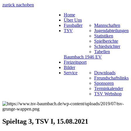
zurück nach
oben
Home
Über Uns
Fussballer
Mannschaften
TSV
Jugendabteilungen
Statistiken
Spielberichte
Schiedsrichter
Tabellen
Baumbach 1946 EV
Freizeitsport
Bilder
Service
Downloads
Freundschaftslinks
Sponsoren
Terminkalender
TSV Webshop
Spieltag 3, TSV I, 15.08.2021